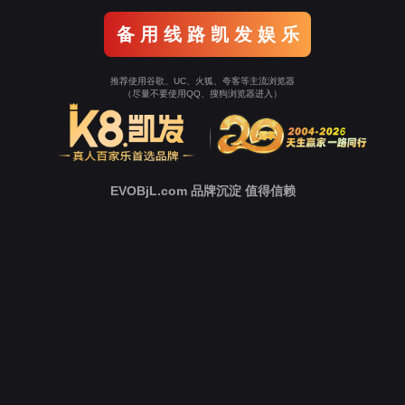
备 用 线 路 凯 发 娱 乐
推荐使用谷歌、UC、火狐、夸客等主流浏览器
（尽量不要使用QQ、搜狗浏览器进入）
EVOBjL.com 品牌沉淀 值得信赖